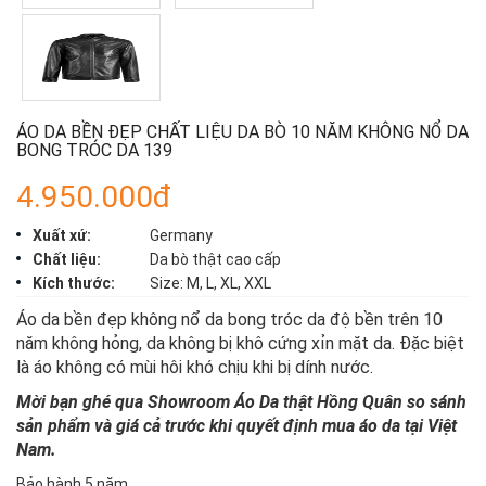
ÁO DA BỀN ĐẸP CHẤT LIỆU DA BÒ 10 NĂM KHÔNG NỔ DA
BONG TRÓC DA 139
4.950.000đ
Xuất xứ:
Germany
Chất liệu:
Da bò thật cao cấp
Kích thước:
Size: M, L, XL, XXL
Áo da bền đẹp không nổ da bong tróc da độ bền trên 10
năm không hỏng, da không bị khô cứng xỉn mặt da. Đặc biệt
là áo không có mùi hôi khó chịu khi bị dính nước.
Mời bạn ghé qua Showroom Áo Da thật Hồng Quân so sánh
sản phẩm và giá cả trước khi quyết định mua áo da tại Việt
Nam.
Bảo hành 5 năm