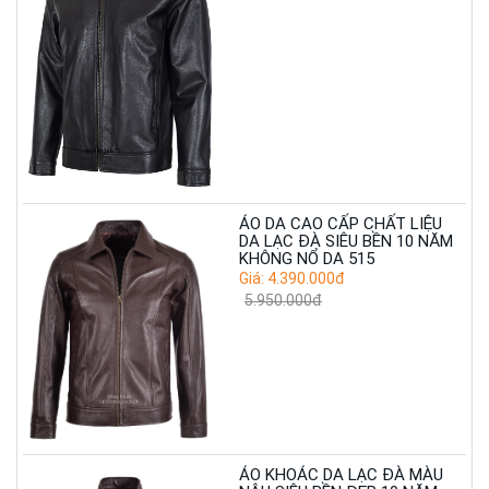
ÁO DA CAO CẤP CHẤT LIỆU
DA LẠC ĐÀ SIÊU BỀN 10 NĂM
KHÔNG NỔ DA 515
Giá: 4.390.000đ
5.950.000đ
ÁO KHOÁC DA LẠC ĐÀ MÀU