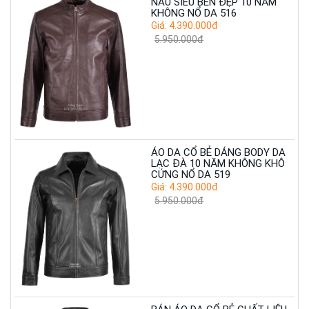
NÂU SIÊU BỀN ĐẸP 10 NĂM
KHÔNG NỔ DA 516
Giá: 4.390.000đ
5.950.000đ
ÁO DA CỔ BẺ DÁNG BODY DA
LẠC ĐÀ 10 NĂM KHÔNG KHÔ
CỨNG NỔ DA 519
Giá: 4.390.000đ
5.950.000đ