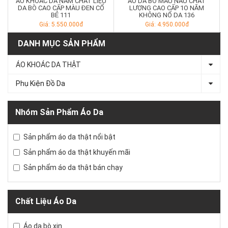
ÁO KHOÁC DA NAM CHẤT LIỆU
ÁO DA BÒ MÀU NÂU CHẤT
DA BÒ CAO CẤP MÀU ĐEN CỔ
LƯỢNG CAO CẤP 1O NĂM
BẺ 111
KHÔNG NỔ DA 136
Giá: 5.550.000đ
Giá: 4.950.000đ
DANH MỤC SẢN PHẨM
ÁO KHOÁC DA THẬT
Phụ Kiện Đồ Da
Nhóm Sản Phẩm Áo Da
Sản phẩm áo da thật nổi bật
Sản phẩm áo da thật khuyến mãi
Sản phẩm áo da thật bán chạy
Chất Liệu Áo Da
Áo da bò xịn