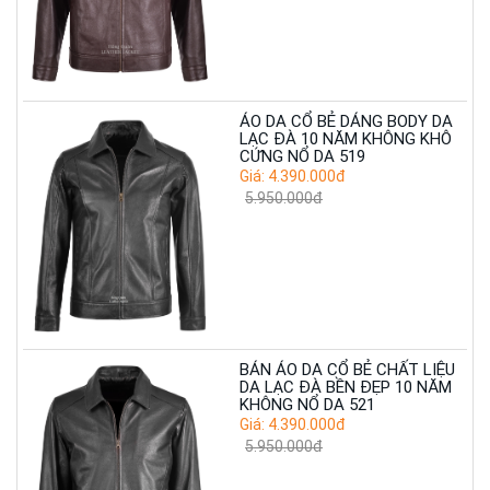
ÁO DA CỔ BẺ DÁNG BODY DA
LẠC ĐÀ 10 NĂM KHÔNG KHÔ
CỨNG NỔ DA 519
Giá: 4.390.000đ
5.950.000đ
BÁN ÁO DA CỔ BẺ CHẤT LIỆU
DA LẠC ĐÀ BỀN ĐẸP 10 NĂM
KHÔNG NỔ DA 521
Giá: 4.390.000đ
5.950.000đ