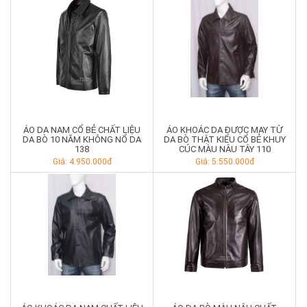
ÁO DA NAM CỔ BẺ CHẤT LIỆU
ÁO KHOÁC DA ĐƯỢC MAY TỪ
DA BÒ 10 NĂM KHÔNG NỔ DA
DA BÒ THẬT KIỂU CỔ BẺ KHUY
138
CÚC MÀU NÂU TÂY 110
Giá: 4.950.000đ
Giá: 5.550.000đ