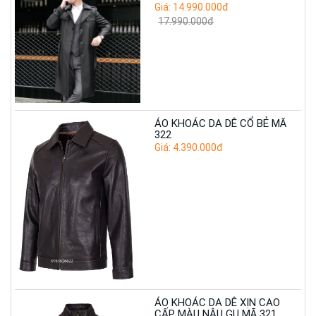
Giá: 14.990.000đ
17.990.000đ
ÁO KHOÁC DA DÊ CỔ BẺ MÃ
322
Giá: 4.390.000đ
ÁO KHOÁC DA DÊ XỊN CAO
CẤP MÀU NÂU GỤ MÃ 321