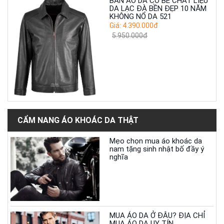
BÁN ÁO DA CỔ BẺ CHẤT LIỆU
DA LẠC ĐÀ BỀN ĐẸP 10 NĂM
KHÔNG NỔ DA 521
Giá: 4.390.000đ
5.950.000đ
CẨM NANG ÁO KHOÁC DA THẬT
Mẹo chọn mua áo khoác da
nam tặng sinh nhật bố đầy ý
nghĩa
MUA ÁO DA Ở ĐÂU? ĐỊA CHỈ
MUA ÁO DA UY TÍN