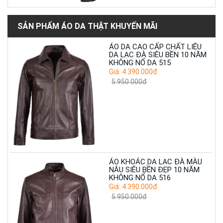
SẢN PHẨM ÁO DA THẬT KHUYẾN MÃI
ÁO DA CAO CẤP CHẤT LIỆU
DA LẠC ĐÀ SIÊU BỀN 10 NĂM
KHÔNG NỔ DA 515
Giá: 4.390.000đ
5.950.000đ
ÁO KHOÁC DA LẠC ĐÀ MÀU
NÂU SIÊU BỀN ĐẸP 10 NĂM
KHÔNG NỔ DA 516
Giá: 4.390.000đ
5.950.000đ