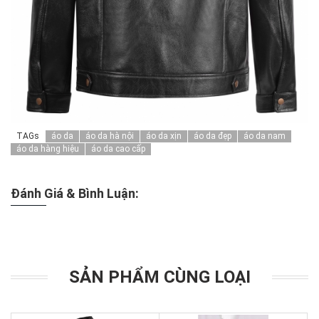
TAGs
áo da
áo da hà nội
áo da xịn
áo da đẹp
áo da nam
áo da hàng hiệu
áo da cao cấp
Đánh Giá & Bình Luận:
SẢN PHẨM CÙNG LOẠI