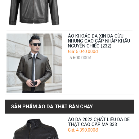
ÁO KHOÁC DA XỊN DA CỪU
NHUNG CAO CẤP NHẬP KHẨU
NGUYÊN CHIẾC (232)
Giá: 5.040.000đ
5.600.000đ
SẢN PHẨM ÁO DA THẬT BÁN CHẠY
ÁO DA 2022 CHẤT LIỆU DA DÊ
THẬT CAO CẤP MÃ 333
Giá: 4.390.000đ