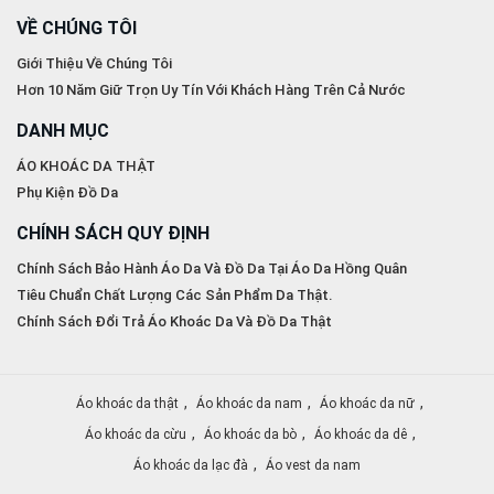
VỀ CHÚNG TÔI
Giới Thiệu Về Chúng Tôi
Hơn 10 Năm Giữ Trọn Uy Tín Với Khách Hàng Trên Cả Nước
DANH MỤC
ÁO KHOÁC DA THẬT
Phụ Kiện Đồ Da
CHÍNH SÁCH QUY ĐỊNH
Chính Sách Bảo Hành Áo Da Và Đồ Da Tại Áo Da Hồng Quân
Tiêu Chuẩn Chất Lượng Các Sản Phẩm Da Thật.
Chính Sách Đổi Trả Áo Khoác Da Và Đồ Da Thật
,
,
,
Áo khoác da thật
Áo khoác da nam
Áo khoác da nữ
,
,
,
Áo khoác da cừu
Áo khoác da bò
Áo khoác da dê
,
Áo khoác da lạc đà
Áo vest da nam