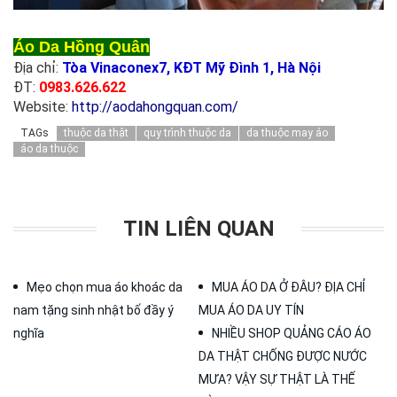
Áo Da Hồng Quân
Địa chỉ:
Tòa Vinaconex7, KĐT Mỹ Đình 1, Hà Nội
ĐT:
0983.626.622
Website:
http://aodahongquan.com/
TAGs
thuộc da thật
quy trình thuộc da
da thuộc may áo
áo da thuộc
TIN LIÊN QUAN
Mẹo chọn mua áo khoác da
MUA ÁO DA Ở ĐÂU? ĐỊA CHỈ
nam tặng sinh nhật bố đầy ý
MUA ÁO DA UY TÍN
nghĩa
NHIỀU SHOP QUẢNG CÁO ÁO
DA THẬT CHỐNG ĐƯỢC NƯỚC
MƯA? VẬY SỰ THẬT LÀ THẾ