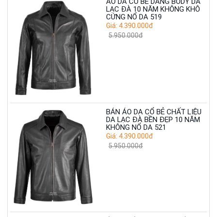
ÁO DA CỔ BẺ DÁNG BODY DA
LẠC ĐÀ 10 NĂM KHÔNG KHÔ
CỨNG NỔ DA 519
Giá: 4.390.000đ
5.950.000đ
BÁN ÁO DA CỔ BẺ CHẤT LIỆU
DA LẠC ĐÀ BỀN ĐẸP 10 NĂM
KHÔNG NỔ DA 521
Giá: 4.390.000đ
5.950.000đ