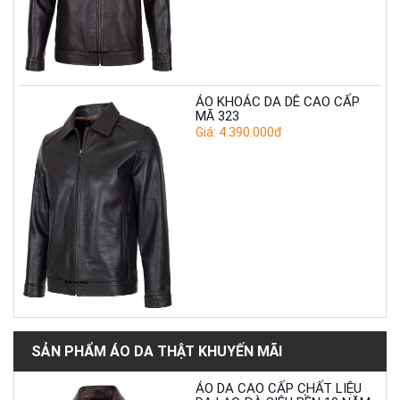
ÁO KHOÁC DA DÊ CAO CẤP
MÃ 323
Giá: 4.390.000đ
SẢN PHẨM ÁO DA THẬT KHUYẾN MÃI
ÁO DA CAO CẤP CHẤT LIỆU