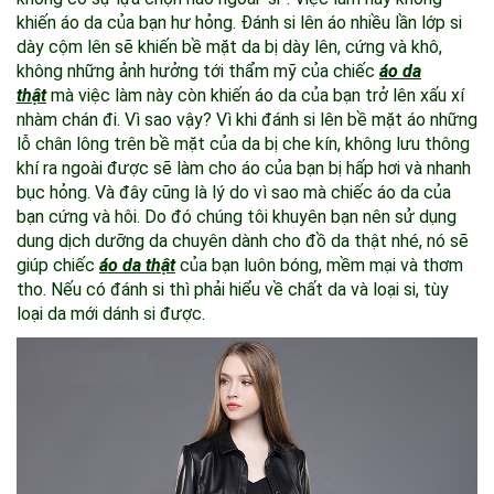
khiến áo da của bạn hư hỏng. Đánh si lên áo nhiều lần lớp si
dày cộm lên sẽ khiến bề mặt da bị dày lên, cứng và khô,
không những ảnh hưởng tới thẩm mỹ của chiếc
áo da
thật
mà việc làm này còn khiến áo da của bạn trở lên xấu xí
nhàm chán đi. Vì sao vậy? Vì khi đánh si lên bề mặt áo những
lỗ chân lông trên bề mặt của da bị che kín, không lưu thông
khí ra ngoài được sẽ làm cho áo của bạn bị hấp hơi và nhanh
bục hỏng. Và đây cũng là lý do vì sao mà chiếc áo da của
bạn cứng và hôi. Do đó chúng tôi khuyên bạn nên sử dụng
dung dịch dưỡng da chuyên dành cho đồ da thật nhé, nó sẽ
giúp chiếc
áo da thật
của bạn luôn bóng, mềm mại và thơm
tho. Nếu có đánh si thì phải hiểu về chất da và loại si, tùy
loại da mới dánh si được.