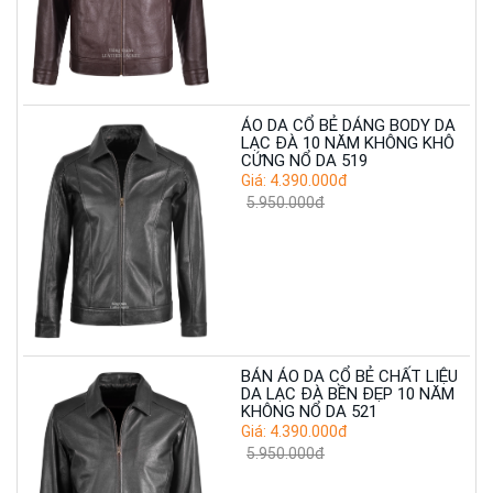
ÁO DA CỔ BẺ DÁNG BODY DA
LẠC ĐÀ 10 NĂM KHÔNG KHÔ
CỨNG NỔ DA 519
Giá: 4.390.000đ
5.950.000đ
BÁN ÁO DA CỔ BẺ CHẤT LIỆU
DA LẠC ĐÀ BỀN ĐẸP 10 NĂM
KHÔNG NỔ DA 521
Giá: 4.390.000đ
5.950.000đ