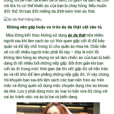
động tới bề mặt da khiến da bị sém, co giúm và sậm lại, còn
với lửa to có thể khiến áo của bạn bị cháy hỏng. Nếu muốn
đốt thử thì bạn đốt miếng da đính kèm trên áo thôi.
Không nên gấp hoặc vo tròn áo da thật cất vào tủ.
Mùa đông kết thúc không sử dụng
áo da thật
nữa nhiều
người sau khi làm sạch áo có thói quen gấp cất đi để bảo
quản và để lấy chỗ trong tủ cho quần áo mùa hè. Chắc hẳn
sẽ có rất nhiều người mắc phải lỗi này – đây là một lỗi
không làm hỏng áo nhưng nó sẽ làm chiếc áo của bạn bị biến
dạng đi rất nhiều bởi những nếp gấp. Bởi đơn giản khi bạn
cất áo đi trong một thời gian dài thì vết gấp đó sẽ hằn trên
áo và rất khó để làm phẳng những nếp gấp đó. Vì vậy chúng
tôi khuyên bạn sau khi làm sạch các bạn nên treo áo trên
mắc và đừng quên sử dụng mắc chuyên dụng cho áo khoác
da nhé. Lưu ý phải dùng móc áo loại to bản vừa độ rộng với
vai áo tránh việc vai áo bị bai và biến dạng.