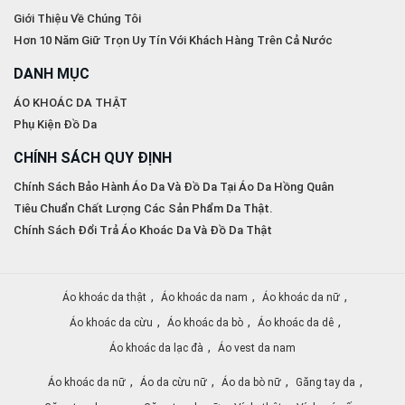
Giới Thiệu Về Chúng Tôi
Hơn 10 Năm Giữ Trọn Uy Tín Với Khách Hàng Trên Cả Nước
DANH MỤC
ÁO KHOÁC DA THẬT
Phụ Kiện Đồ Da
CHÍNH SÁCH QUY ĐỊNH
Chính Sách Bảo Hành Áo Da Và Đồ Da Tại Áo Da Hồng Quân
Tiêu Chuẩn Chất Lượng Các Sản Phẩm Da Thật.
Chính Sách Đổi Trả Áo Khoác Da Và Đồ Da Thật
,
,
,
Áo khoác da thật
Áo khoác da nam
Áo khoác da nữ
,
,
,
Áo khoác da cừu
Áo khoác da bò
Áo khoác da dê
,
Áo khoác da lạc đà
Áo vest da nam
,
,
,
,
Áo khoác da nữ
Áo da cừu nữ
Áo da bò nữ
Găng tay da