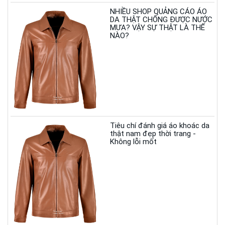
NHIỀU SHOP QUẢNG CÁO ÁO
DA THẬT CHỐNG ĐƯỢC NƯỚC
MƯA? VẬY SỰ THẬT LÀ THẾ
NÀO?
Tiêu chí đánh giá áo khoác da
thật nam đẹp thời trang -
Không lỗi mốt