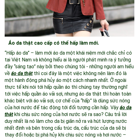
Áo da thật cao cấp có thể hấp làm mới.
“Hấp áo da” – làm mới áo da một khái niệm mới chắc chỉ có
tại Việt Nam và không hiểu ai là người phát minh ra ý tưởng
đầy “sáng tạo” này bởi theo chúng tôi - những người am hiểu
về
áo da thật
thì coi đây là một việc không nên làm đó là
một hành động phá hủy áo một cách nhanh nhất. Ở ngoài
thực tế khi nói tới hấp quần áo thì chúng tay thường nghĩ
tới việc hấp quần áo vải sợi, nhưng áo da thật thì hoàn toàn
khác biệt với áo vải sợi, cơ chế của “hấp” là dùng sức nóng
của hơi nước để tác động tới đối tượng cần hấp. Vậy
áo da
thật
khi chịu sức nóng của hơi nước sẽ ra sao? Câu trả lời
duy nhất là nó làm cho da bị giãn nở ra và hút lượng nước
nhất định và bên trong cấu trúc da, cấu trúc của da sẽ bị
thay đổi hoặc bị phá hủy khi chịu sức nóng và hơi nước –