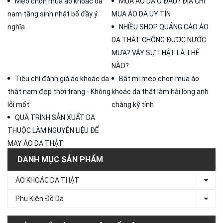
Mẹo chọn mua áo khoác da
MUA ÁO DA Ở ĐÂU? ĐỊA CHỈ
nam tặng sinh nhật bố đầy ý
MUA ÁO DA UY TÍN
nghĩa
NHIỀU SHOP QUẢNG CÁO ÁO
DA THẬT CHỐNG ĐƯỢC NƯỚC
MƯA? VẬY SỰ THẬT LÀ THẾ
NÀO?
Tiêu chí đánh giá áo khoác da
Bật mí mẹo chọn mua áo
thật nam đẹp thời trang - Không
khoác da thật làm hài lòng anh
lỗi mốt
chàng kỹ tính
QUÁ TRÌNH SẢN XUẤT DA
THUỘC LÀM NGUYÊN LIỆU ĐỂ
MAY ÁO DA THẬT
DANH MỤC SẢN PHẨM
ÁO KHOÁC DA THẬT
Phụ Kiện Đồ Da