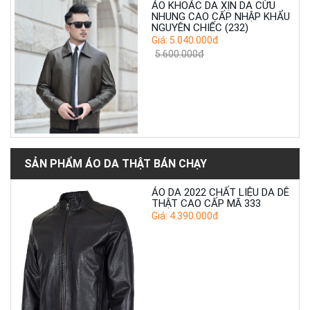
ÁO KHOÁC DA XỊN DA CỪU
NHUNG CAO CẤP NHẬP KHẨU
NGUYÊN CHIẾC (232)
Giá: 5.040.000đ
5.600.000đ
SẢN PHẨM ÁO DA THẬT BÁN CHẠY
ÁO DA 2022 CHẤT LIỆU DA DÊ
THẬT CAO CẤP MÃ 333
Giá: 4.390.000đ