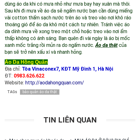
dùng áo da khi có mưa nhỏ như mưa bay hay xuân mà thôi.
Sau khi đi mưa về áo da sẽ ngấm nước bạn cần dùng miếng
vài cotton thấm sạch nước trên áo và treo vào nơi khô ráo
thoáng gió để áo da khô một cách tự nhiên. Tránh việc áo
da dính mưa về xong treo một chỗ hoặc treo vào nơi ẩm
thấp không có ánh sáng. Bạn quên đi vài ngày là áo bị mốc
xanh mốc trắng rồi mủn ra do ngấm nước.
Áo da thật
của
bạn sẽ trở nên xấu xí và nhanh hỏng.
Áo Da Hồng Quân
Địa chỉ:
Tòa Vinaconex7, KĐT Mỹ Đình 1, Hà Nội
ĐT:
0983.626.622
Website:
http://aodahongquan.com/
TAGs
bảo quản áo da thật
TIN LIÊN QUAN