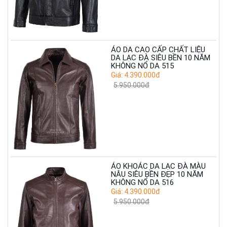
ÁO DA CAO CẤP CHẤT LIỆU
DA LẠC ĐÀ SIÊU BỀN 10 NĂM
KHÔNG NỔ DA 515
Giá: 4.390.000đ
5.950.000đ
ÁO KHOÁC DA LẠC ĐÀ MÀU
NÂU SIÊU BỀN ĐẸP 10 NĂM
KHÔNG NỔ DA 516
Giá: 4.390.000đ
5.950.000đ